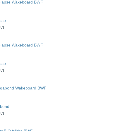
pse
од:
pse
од:
abond
од: