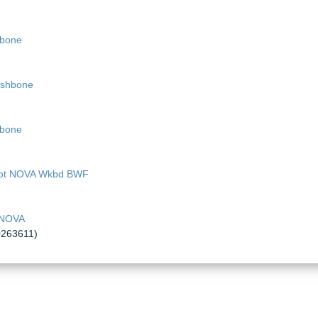
hbone
hbone
 NOVA
0263611
)