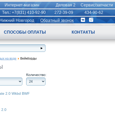
Интернет-магазин
Деловая 2
Сервис/запчасти
Тел.: +7(831) 410-92-90
272-39-09
434-90-62
Нижний Новгород
Обратный звонок
СПОСОБЫ ОПЛАТЫ
КОНТАКТЫ
дых на воде
Вейкборды
Ы
Количество:
 2.0