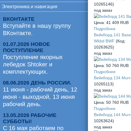
10265146
)
Электроника и навигация
под заказ
ВКОНТАКТЕ
Цена:
41 409 RUB
Вступайте в нашу группу
Подробнее
ВКонтакте.
Вейкборд 141 Base
Wkbd BWF
(Код:
01.07.2026 НОВОЕ
10263625
)
ПОСТУПЛЕНИЕ
под заказ
Поступление якорных
лебедок Shtoker и
Цена:
50 760 RUB
комплектующих.
Подробнее
Вейкборд 134 Mur
08.06.2026 ДЕНЬ РОССИИ.
10265113
)
11 июня - рабочий день, 12
под заказ
июня - выходной, 13 июня
Цена:
50 760 RUB
рабочий день.
Подробнее
13.05.2026 РАБОЧИЕ
Вейкборд 144 Mur
СУББОТЫ!
10263624
)
под заказ
С 16 мая работаем по