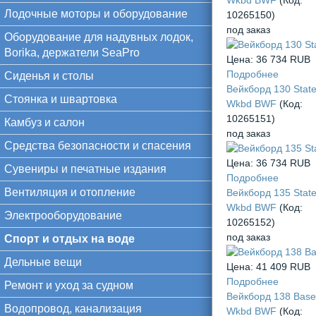
Wkbd BWF
(Код:
Лодочные моторы и оборудование
10265150
)
под заказ
Оборудование для надувных лодок,
Borika, держатели SeaPro
Цена:
36 734 RUB
Подробнее
Сиденья и столы
Вейкборд 130 State
Стоянка и швартовка
Wkbd BWF
(Код:
10265151
)
Камбуз и салон
под заказ
Средства безопасности и спасения
Цена:
36 734 RUB
Сувениры и печатные издания
Подробнее
Вентиляция и отопление
Вейкборд 135 State
Wkbd BWF
(Код:
Электрооборудование
10265152
)
под заказ
Спорт и отдых на воде
Дельные вещи
Цена:
41 409 RUB
Подробнее
Ремонт и уход за судном
Вейкборд 138 Base
Водопровод, канализация
Wkbd BWF
(Код: