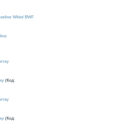
line
ray
(Код:
ray
(Код: