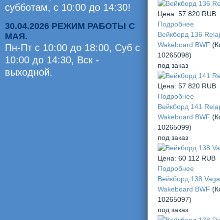
субботам, с 10:00 до 14:30!
Цена:
57 820 RUB
Подробнее
30.04.2026 РЕЖИМ РАБОТЫ С
Вейкборд 136 Rela
МАЯ.
Wakeboard BWF
(К
Пн-Пт с 10:00 до 18:00, Суб c
10265098
)
10:00 до 14:30, Вск -
под заказ
выходной.
Оценили
Цена:
57 820 RUB
0
Подробнее
Вейкборд 141 Rela
челов
Wakeboard BWF
(К
10265099
)
под заказ
Цена:
60 112 RUB
Подробнее
Вейкборд 138 Vag
Wakeboard BWF
(К
10265097
)
под заказ