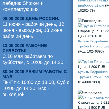
Монтажное гнездо
лебедок Shtoker и
приборов 52 мм
(К
комплектующих.
10262479
)
08.06.2026 ДЕНЬ РОССИИ.
11 июня - рабочий день, 12
июня - выходной, 13 июня
Старая цена:
1 63
рабочий день.
Цена:
820 RUB
Купить
Подробнее
13.05.2026 РАБОЧИЕ
Трубка Пито со шл
СУББОТЫ!
(Код:
10246898
)
С 16 мая работаем по
субботам, с 10:00 до 14:30!
Цена:
1 200 RUB
30.04.2026 РЕЖИМ РАБОТЫ С
Купить
Подробнее
МАЯ.
Трубка Пито и шла
Пн-Пт с 10:00 до 18:00, Суб c
014-0007880
)
10:00 до 14:30, Вск -
выходной.
Оценили
Старая цена:
3 62
0
Цена:
1 500 RUB