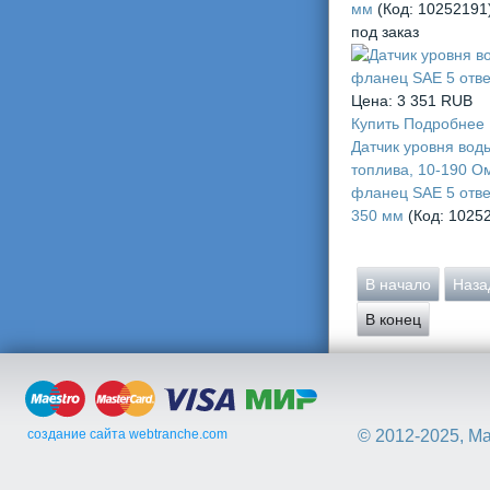
мм
(Код:
10252191
под заказ
Цена:
3 351 RUB
Купить
Подробнее
Датчик уровня вод
топлива, 10-190 О
фланец SAE 5 отве
350 мм
(Код:
1025
В начало
Наза
В конец
создание сайта webtranche.com
© 2012-2025, М