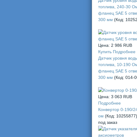
Датчик уровня вод
топлива, 240-30 О
фланец SAE 5 отве
300 мм
(Код:
1025
Цена:
2 986 RUB
Купить
Подробнее
Датчик уровня вод
топлива, 10-190 О
фланец SAE 5 отве
300 мм
(Код:
014-
Цена:
3 063 RUB
Подробнее
Конвертор 0-190/2
ом
(Код:
10255877
под заказ