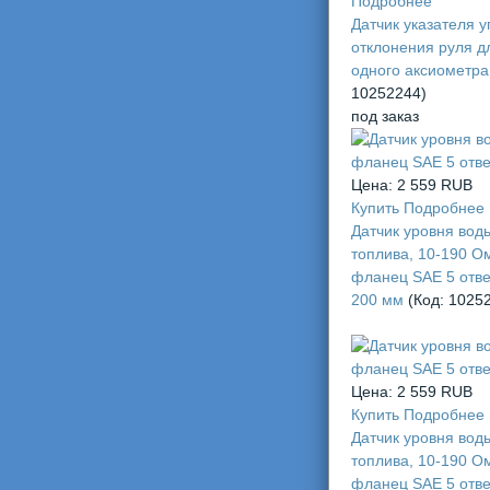
Подробнее
Датчик указателя у
отклонения руля д
одного аксиометр
10252244
)
под заказ
Цена:
2 559 RUB
Купить
Подробнее
Датчик уровня вод
топлива, 10-190 О
фланец SAE 5 отве
200 мм
(Код:
1025
Цена:
2 559 RUB
Купить
Подробнее
Датчик уровня вод
топлива, 10-190 О
фланец SAE 5 отве