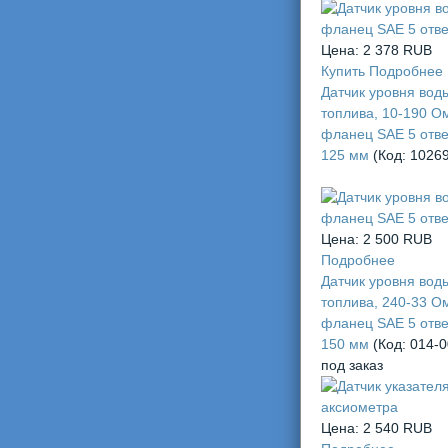
Цена:
2 378 RUB
Купить
Подробнее
Датчик уровня вод
топлива, 10-190 О
фланец SAE 5 отве
125 мм
(Код:
1026
Цена:
2 500 RUB
Подробнее
Датчик уровня вод
топлива, 240-33 О
фланец SAE 5 отве
150 мм
(Код:
014-
под заказ
Цена:
2 540 RUB