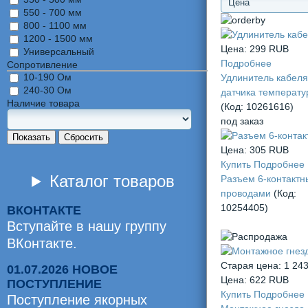
550 - 700 мм
800 - 1100 мм
1200 - 1500 мм
Цена:
299 RUB
Универсальный
Подробнее
Сопротивление
10-190 Ом
Удлинитель кабеля
240-30 Ом
датчика температу
Наличие товара
(Код:
10261616
)
под заказ
Показать
Сбросить
Цена:
305 RUB
Купить
Подробнее
Каталог товаров
Разъем 6-контактн
проводами
(Код:
10254405
)
ВКОНТАКТЕ
Вступайте в нашу группу
ВКонтакте.
Старая цена:
1 24
01.07.2026 НОВОЕ
Цена:
622 RUB
ПОСТУПЛЕНИЕ
Купить
Подробнее
Поступление якорных