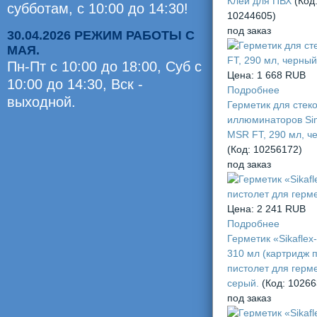
Клей для ПВХ
(Код
субботам, с 10:00 до 14:30!
10244605
)
под заказ
30.04.2026 РЕЖИМ РАБОТЫ С
МАЯ.
Пн-Пт с 10:00 до 18:00, Суб c
Цена:
1 668 RUB
10:00 до 14:30, Вск -
Подробнее
выходной.
Герметик для стеко
Оценили
иллюминаторов Si
MSR FT, 290 мл, ч
0
(Код:
10256172
)
челов
под заказ
Цена:
2 241 RUB
Подробнее
Герметик «Sikaflex
310 мл (картридж 
пистолет для герме
серый.
(Код:
10266
под заказ