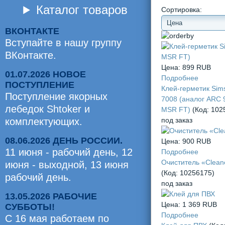
Каталог товаров
Сортировка:
ВКОНТАКТЕ
Вступайте в нашу группу
ВКонтакте.
Цена:
899 RUB
01.07.2026 НОВОЕ
Подробнее
ПОСТУПЛЕНИЕ
Клей-герметик Sim
Поступление якорных
7008 (аналог ARC 
лебедок Shtoker и
MSR FT)
(Код:
102
комплектующих.
под заказ
08.06.2026 ДЕНЬ РОССИИ.
Цена:
900 RUB
11 июня - рабочий день, 12
Подробнее
Очиститель «Clean
июня - выходной, 13 июня
(Код:
10256175
)
рабочий день.
под заказ
13.05.2026 РАБОЧИЕ
Цена:
1 369 RUB
СУББОТЫ!
Подробнее
С 16 мая работаем по