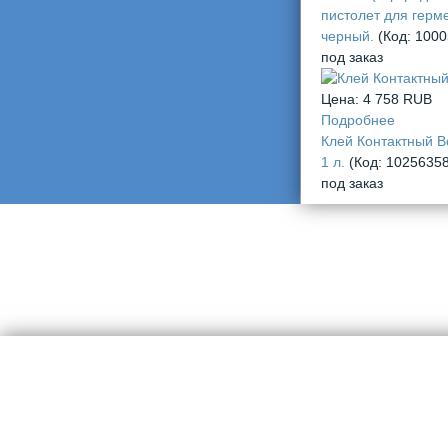
пистолет для герме
черный.
(Код:
1000
под заказ
Цена:
4 758 RUB
Подробнее
Клей Контактный Bo
1 л.
(Код:
1025635
под заказ
создание сайта webtranche.com
© 2012-2025, М