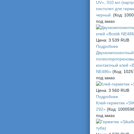
UV», 310 мл (карт
пистолет для герме
черный.
(Код:
1000
под заказ
Цена:
3 539 RUB
Подробнее
Двухкомпонентный
полихлоропренов
контактный клей «B
NE486»
(Код:
1025
под заказ
Цена:
3 560 RUB
Подробнее
Клей-герметик «SI
292»
(Код:
100059
под заказ