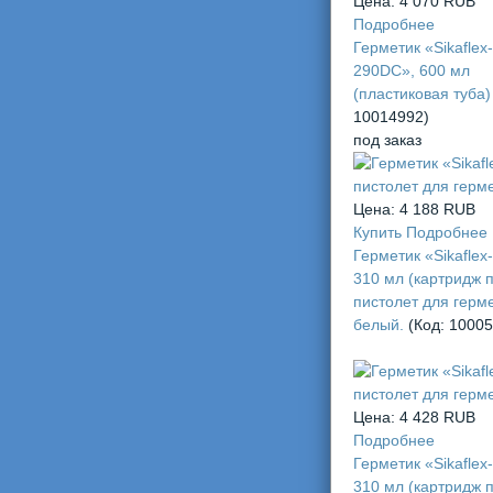
Цена:
4 070 RUB
Подробнее
Герметик «Sikaflex-
290DC», 600 мл
(пластиковая туба
10014992
)
под заказ
Цена:
4 188 RUB
Купить
Подробнее
Герметик «Sikaflex
310 мл (картридж 
пистолет для герме
белый.
(Код:
10005
Цена:
4 428 RUB
Подробнее
Герметик «Sikaflex
310 мл (картридж 