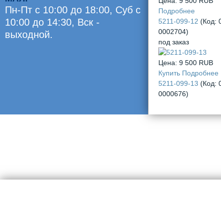
Цена:
9 500 RUB
Пн-Пт с 10:00 до 18:00, Суб c
Подробнее
10:00 до 14:30, Вск -
5211-099-12
(Код:
0002704
)
выходной.
под заказ
Оценили
0
Цена:
9 500 RUB
челов
Купить
Подробнее
5211-099-13
(Код:
0000676
)
создание сайта webtranche.com
© 2012-2025, М