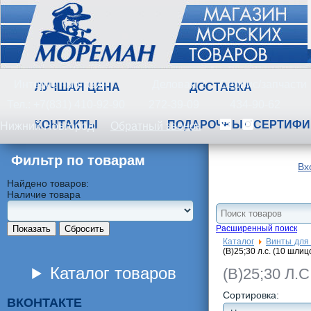
Корзина
0
Товары
-
0 RUB
Интернет-магазин
Деловая 2
Сервис/запчасти
ЛУЧШАЯ ЦЕНА
ДОСТАВКА
Тел.: +7(831) 410-92-90
272-39-09
434-90-62
КОНТАКТЫ
ПОДАРОЧНЫЕ СЕРТИФИ
Нижний Новгород
Обратный звонок
Фильтр по товарам
Вх
Найдено товаров:
Наличие товара
Показать
Сбросить
Расширенный поиск
Каталог
Винты для
(B)25;30 л.с. (10 шлиц
Каталог товаров
(B)25;30 Л.
Сортировка:
ВКОНТАКТЕ