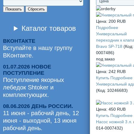
Показать
Сбросить
Цена:
200 RUB
Каталог товаров
Подробнее
Универсальный
переходник к клап
ВКОНТАКТЕ
Bravo SP-718
(Код
Вступайте в нашу группу
0007486
)
ВКонтакте.
под заказ
01.07.2026 НОВОЕ
Цена:
242 RUB
ПОСТУПЛЕНИЕ
Купить
Подробнее
Поступление якорных
Универсальный ад
лебедок Shtoker и
(Код:
10246683
)
комплектующих.
08.06.2026 ДЕНЬ РОССИИ.
Цена:
450 RUB
11 июня - рабочий день, 12
Купить
Подробнее
июня - выходной, 13 июня
Насос ножной 3 л.
рабочий день.
014-0007432
)