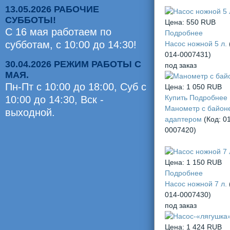
13.05.2026 РАБОЧИЕ
СУББОТЫ!
Цена:
550 RUB
С 16 мая работаем по
Подробнее
субботам, с 10:00 до 14:30!
Насос ножной 5 л.
014-0007431
)
30.04.2026 РЕЖИМ РАБОТЫ С
под заказ
МАЯ.
Пн-Пт с 10:00 до 18:00, Суб c
Цена:
1 050 RUB
Купить
Подробнее
10:00 до 14:30, Вск -
Манометр с байон
выходной.
адаптером
(Код:
0
Оценили
0007420
)
0
челов
Цена:
1 150 RUB
Подробнее
Насос ножной 7 л.
014-0007430
)
под заказ
Цена:
1 424 RUB