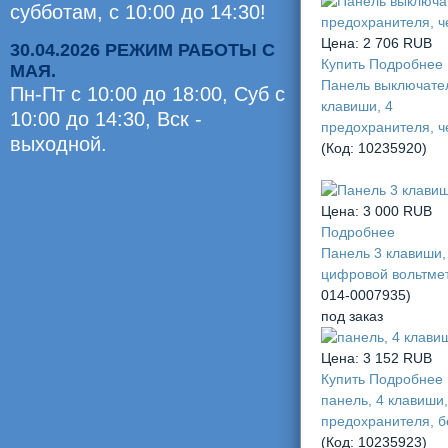
субботам, с 10:00 до 14:30!
Цена:
2 706 RUB
30.04.2026 РЕЖИМ РАБОТЫ С
Купить
Подробнее
МАЯ.
Панель выключател
Пн-Пт с 10:00 до 18:00, Суб c
клавиши, 4
10:00 до 14:30, Вск -
предохранителя, ч
выходной.
(Код:
10235920
)
Оценили
0
Цена:
3 000 RUB
челов
Подробнее
Панель 3 клавиши,
цифровой вольтме
014-0007935
)
под заказ
Цена:
3 152 RUB
Купить
Подробнее
панель, 4 клавиши,
предохранителя, 
(Код:
10235923
)