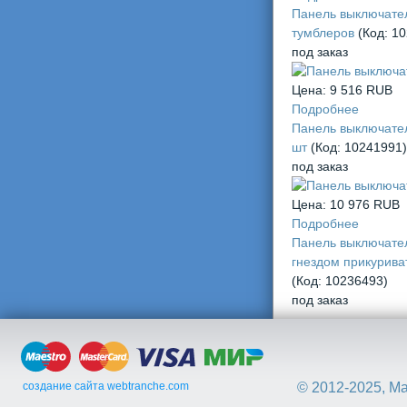
Панель выключател
тумблеров
(Код:
10
под заказ
Цена:
9 516 RUB
Подробнее
Панель выключател
шт
(Код:
10241991
)
под заказ
Цена:
10 976 RUB
Подробнее
Панель выключате
гнездом прикурива
(Код:
10236493
)
под заказ
создание сайта webtranche.com
© 2012-2025, М