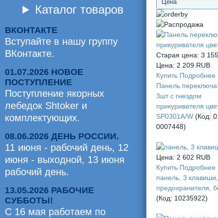
Каталог товаров
ВКОНТАКТЕ
Вступайте в нашу группу
ВКонтакте.
Старая цена:
3 15
Цена:
2 209 RUB
01.07.2026 НОВОЕ
Купить
Подробнее
ПОСТУПЛЕНИЕ
Панель переключа
Поступление якорных
3шт с гнездом
лебедок Shtoker и
прикуривателя цве
комплектующих.
SP0301A/W
(Код:
0
0007448
)
08.06.2026 ДЕНЬ РОССИИ.
11 июня - рабочий день, 12
Цена:
2 602 RUB
июня - выходной, 13 июня
Купить
Подробнее
рабочий день.
панель, 3 клавиши,
предохранителя, 
13.05.2026 РАБОЧИЕ
(Код:
10235922
)
СУББОТЫ!
С 16 мая работаем по