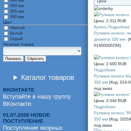
340 мм
350 мм
355 мм
390 мм
Цена:
2 311 RUB
Цвет
Купить
Подробнее
Чёрный
Рулевое колесо, ч
Белый
Серый
диаметр 330 мм.
(
Наличие товара
01400000294
)
Показать
Сбросить
Цена:
2 600 RUB
Подробнее
Каталог товаров
Рулевое колесо Mult
350 мм
(Код:
014-
под заказ
ВКОНТАКТЕ
Вступайте в нашу группу
Цена:
3 044 RUB
ВКонтакте.
Подробнее
Рулевое колесо "Riv
01.07.2026 НОВОЕ
350 мм
(Код:
1025
ПОСТУПЛЕНИЕ
под заказ
Поступление якорных