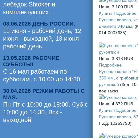
лебедок Shtoker и
Цена:
3 100 RUB
комплектующих.
Купить
Подробнее
Рулевое колесо, ч
08.06.2026 ДЕНЬ РОССИИ.
диаметр 340 мм.
(
11 июня - рабочий день, 12
014-0007635
)
июня - выходной, 13 июня
рабочий день.
13.05.2026 РАБОЧИЕ
Цена:
3 818 RUB
СУББОТЫ!
Подробнее
С 16 мая работаем по
Рулевое колесо "Riv
350 мм, с грибови
субботам, с 10:00 до 14:30!
рукояткой
(Код:
10
30.04.2026 РЕЖИМ РАБОТЫ С
под заказ
МАЯ.
Пн-Пт с 10:00 до 18:00, Суб c
Цена:
4 372 RUB
Купить
Подробнее
10:00 до 14:30, Вск -
Рулевое колесо, 3
выходной.
(Код:
10269790
)
Оценили
0