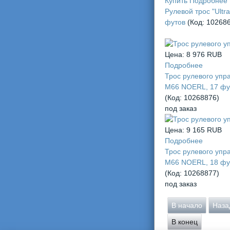
Купить
Подробнее
Рулевой трос "Ultraf
футов
(Код:
10268
Цена:
8 976 RUB
Подробнее
Трос рулевого упр
М66 NOERL, 17 фу
(Код:
10268876
)
под заказ
Цена:
9 165 RUB
Подробнее
Трос рулевого упр
М66 NOERL, 18 фу
(Код:
10268877
)
под заказ
В начало
Наза
В конец