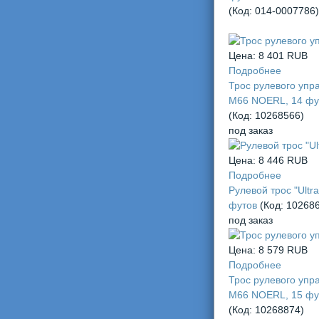
(Код:
014-0007786
)
Цена:
8 401 RUB
Подробнее
Трос рулевого упр
М66 NOERL, 14 фу
(Код:
10268566
)
под заказ
Цена:
8 446 RUB
Подробнее
Рулевой трос "Ultraf
футов
(Код:
10268
под заказ
Цена:
8 579 RUB
Подробнее
Трос рулевого упр
М66 NOERL, 15 фу
(Код:
10268874
)