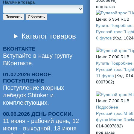
10268699
)
Наличие товара
под заказ
Показать
Сбросить
Цена:
6 954 RUB
Купить
Подробнее
Рулевой трос "Light
Каталог товаров
6 футов
(Код:
1024
ВКОНТАКТЕ
Вступайте в нашу группу
Цена:
7 000 RUB
ВКонтакте.
Купить
Подробнее
Рулевой трос "Light
01.07.2026 НОВОЕ
11 футов
(Код:
014
ПОСТУПЛЕНИЕ
0007962
)
Поступление якорных
лебедок Shtoker и
Цена:
7 200 RUB
комплектующих.
Подробнее
08.06.2026 ДЕНЬ РОССИИ.
Рулевой трос М-58
футов Marine Rock
11 июня - рабочий день, 12
014-0007882
)
июня - выходной, 13 июня
под заказ