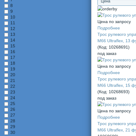
8
9
10
Цена по запросу
11
Подробнее
12
Трос рулевого упр
13
14
М66 Ultraflex, 13 ф
15
(Код:
10268691
)
16
под заказ
17
18
Цена по запросу
19
Подробнее
20
Трос рулевого упр
21
М66 Ultraflex, 15 ф
22
(Код:
10268693
)
23
24
под заказ
25
26
Цена по запросу
27
Подробнее
28
Трос рулевого упр
29
М66 Ultraflex, 21 ф
30