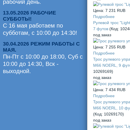
рабочий день.
Цена:
7 231 RUB
13.05.2026 РАБОЧИЕ
Подробнее
СУББОТЫ!
Рулевой трос "Light
С 16 мая работаем по
7 футов
(Код:
1024
субботам, с 10:00 до 14:30!
под заказ
30.04.2026 РЕЖИМ РАБОТЫ С
Цена:
7 255 RUB
МАЯ.
Подробнее
Пн-Пт с 10:00 до 18:00, Суб c
Трос рулевого упр
10:00 до 14:30, Вск -
М66 NOERL, 9 фу
выходной.
10269169
)
Оценили
под заказ
0
Цена:
7 434 RUB
челов
Подробнее
Трос рулевого упр
М66 NOERL, 10 фу
(Код:
10269170
)
под заказ