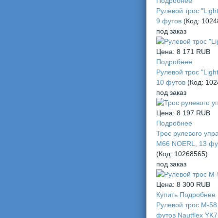
Подробнее
Рулевой трос "Light
9 футов
(Код:
1024
под заказ
Цена:
8 171 RUB
Подробнее
Рулевой трос "Light
10 футов
(Код:
102
под заказ
Цена:
8 197 RUB
Подробнее
Трос рулевого упр
М66 NOERL, 13 фу
(Код:
10268565
)
под заказ
Цена:
8 300 RUB
Купить
Подробнее
Рулевой трос М-58
футов Nautflex YK7