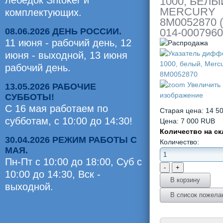
лебедок Shtoker и
1000, БЕЛЫ
MERСURY
комплектующих.
8M0052870
08.06.2026 ДЕНЬ РОССИИ.
014-0007960
11 июня - рабочий день, 12
июня - выходной, 13 июня
рабочий день.
Увеличить
13.05.2026 РАБОЧИЕ
изображение
СУББОТЫ!
С 16 мая работаем по
Старая цена:
14 5
субботам, с 10:00 до 14:30!
Цена:
7 000 RUB
Количество на с
30.04.2026 РЕЖИМ РАБОТЫ С
Количество:
МАЯ.
Пн-Пт с 10:00 до 18:00, Суб c
10:00 до 14:30, Вск -
выходной.
Оценили
0