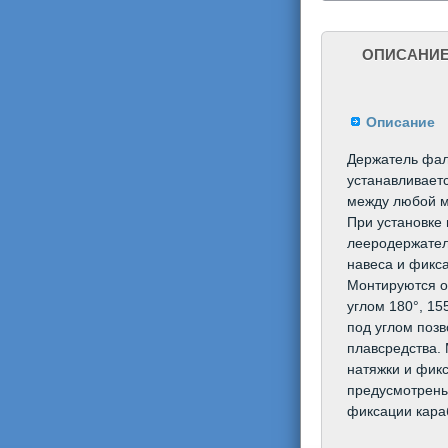
челов
ОПИСАНИ
Описание
Держатель фал
устанавливаетс
между любой м
При установке
лееродержател
навеса и фикс
Монтируются о
углом 180°, 15
под углом позв
плавсредства.
натяжки и фикс
предусмотрены
фиксации кара