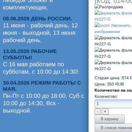
лебедок Shtoker и
(КОД:
014-0
комплектующих.
08.06.2026 ДЕНЬ РОССИИ.
11 июня - рабочий день, 12
Увеличить
изображение
июня - выходной, 13 июня
рабочий день.
13.05.2026 РАБОЧИЕ
СУББОТЫ!
С 16 мая работаем по
субботам, с 10:00 до 14:30!
Старая цена:
874 
30.04.2026 РЕЖИМ РАБОТЫ С
Цена:
350 RUB
МАЯ.
Количество на с
Пн-Пт с 10:00 до 18:00, Суб c
Количество:
10:00 до 14:30, Вск -
выходной.
Оценили
0