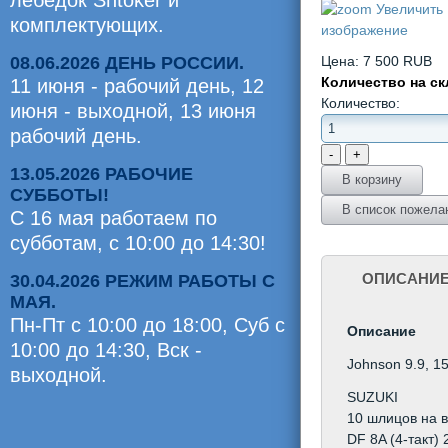
лебедок Shtoker и
Увеличить
комплектующих.
изображение
08.06.2026 ДЕНЬ РОССИИ.
Цена:
7 500 RUB
Количество на с
11 июня - рабочий день, 12
Количество:
июня - выходной, 13 июня
рабочий день.
13.05.2026 РАБОЧИЕ
СУББОТЫ!
С 16 мая работаем по
субботам, с 10:00 до 14:30!
ОПИСАНИ
30.04.2026 РЕЖИМ РАБОТЫ С
МАЯ.
Пн-Пт с 10:00 до 18:00, Суб c
Описание
10:00 до 14:30, Вск -
Johnson 9.9, 15
выходной.
SUZUKI
Оценили
10 шлицов на 
0
DF 8A (4-такт) 