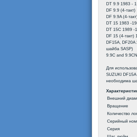
челов
DT 9.9 1983 - 1
DF 9.9 (4-такт)
DF 9.9A (4-такт
DT 15 1983 -198
DT 15C 1989 -1
DF 15 (4-такт) 1
DF15A, DF20A 
шайба SASP)
9.9C and 9.9CN 
Для использов
SUZUKI DF15A 
необходима ша
Характеристи
Внешний диам
Вращение
Количество л
Серийный но
Серия
Шаг, дюйм